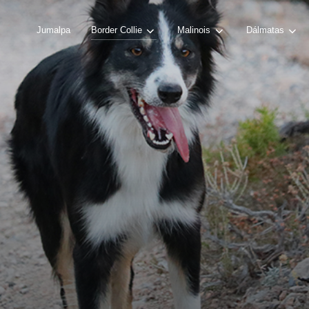
Jumalpa
Border Collie
Malinois
Dálmatas