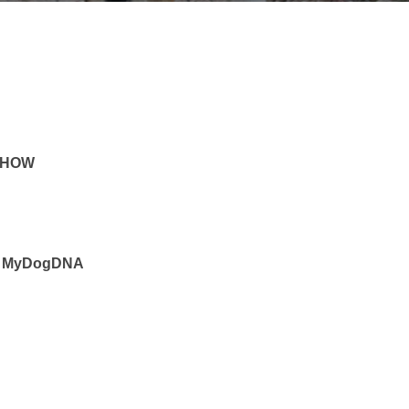
SHOW
por MyDogDNA